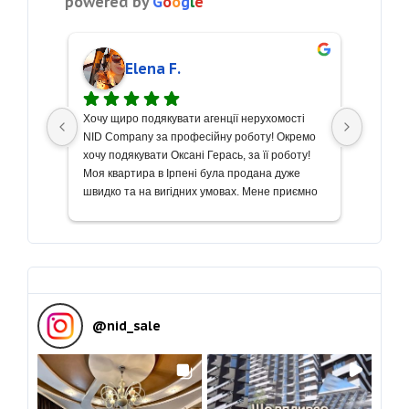
powered by
G
o
o
g
l
e
Elena F.
 
Хочу щиро подякувати агенції нерухомості 
Хочу по
ь 
NID Company за професійну роботу! Окремо 
фахівчи
хочу подякувати Оксані Герась, за її роботу! 
допомог
Моя квартира в Ірпені була продана дуже 
чоловік
оті 
швидко та на вигідних умовах. Мене приємно 
варіант
аж і 
вразив  індивідуальний підхід, уважність до 
знайоми
і 
деталей і вміння правильно та оперативно 
Катерин
 
вирішувати питання різної складності. Усі 
допомогт
етапи — від підготовки документів до 
розумін
завершення угоди — пройшли без зайвих 
вічлива
клопотів для мене.Рекомендую агенцію NID 
Катерин
всім, хто цінує чесність, оперативність та 
Рекомен
@
nid_sale
результат!
звертат