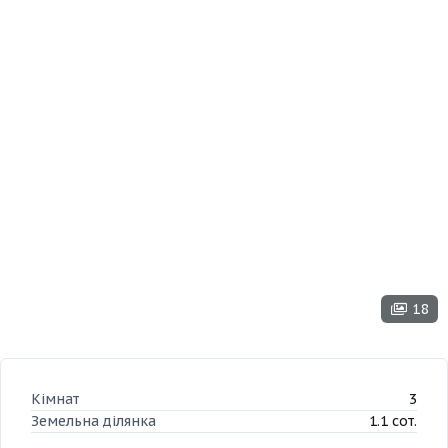
18
Кімнат
3
Земельна ділянка
1.1 сот.