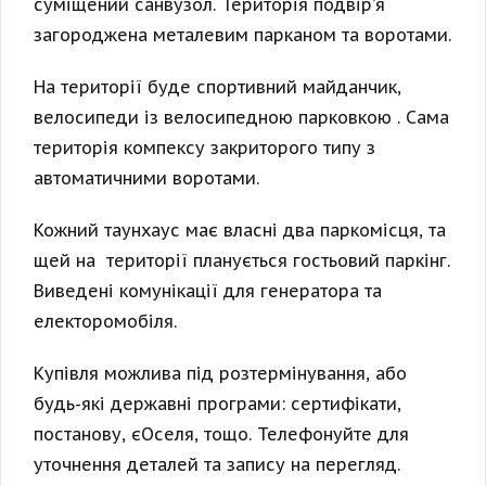
суміщений санвузол. Територія подвір’я
загороджена металевим парканом та воротами.
На території буде спортивний майданчик,
велосипеди із велосипедною парковкою . Сама
територія компексу закриторого типу з
автоматичними воротами.
Кожний таунхаус має власні два паркомісця, та
щей на території планується гостьовий паркінг.
Виведені комунікації для генератора та
електоромобіля.
Купівля можлива під розтермінування, або
будь-які державні програми: сертифікати,
постанову, єОселя, тощо. Телефонуйте для
уточнення деталей та запису на перегляд.