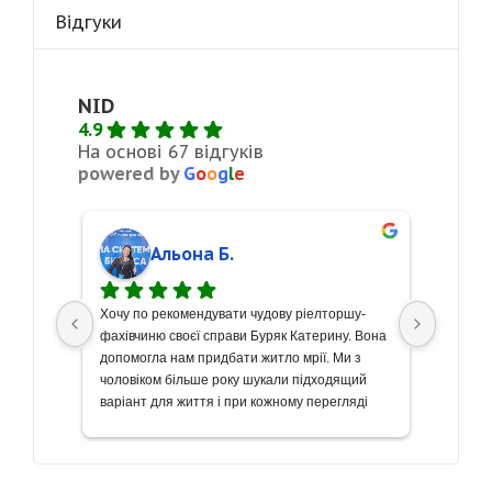
Відгуки
NID
4.9
На основі 67 відгуків
powered by
G
o
o
g
l
e
Альона Б.
сті 
Хочу по рекомендувати чудову ріелторшу- 
З велик
кремо 
фахівчиню своєї справи Буряк Катерину. Вона 
щиру по
боту! 
допомогла нам придбати житло мрії. Ми з 
чудову 
же 
чоловіком більше року шукали підходящий 
Весь пр
риємно 
варіант для життя і при кожному перегляді 
вищому 
ь до 
знайомились з новими рієлторами, але 
проведе
ивно 
Катерина єдина з десятків хто змогла 
наше жи
сі 
допомогти нам. Якісний підхід до співпраці, 
професі
розуміння побажань замовника, приємна 
і квита