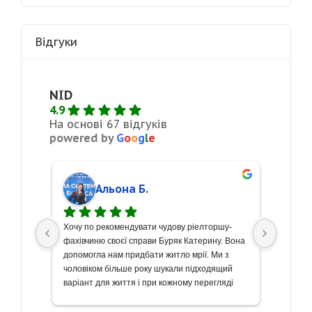
Відгуки
NID
4.9
На основі 67 відгуків
powered by
G
o
o
g
l
e
Альона Б.
сті 
Хочу по рекомендувати чудову ріелторшу- 
З велик
кремо 
фахівчиню своєї справи Буряк Катерину. Вона 
щиру по
боту! 
допомогла нам придбати житло мрії. Ми з 
чудову 
же 
чоловіком більше року шукали підходящий 
Весь пр
риємно 
варіант для життя і при кожному перегляді 
вищому 
ь до 
знайомились з новими рієлторами, але 
проведе
ивно 
Катерина єдина з десятків хто змогла 
наше жи