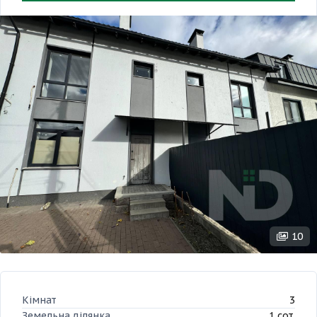
10
Кімнат
3
Земельна ділянка
1 сот.