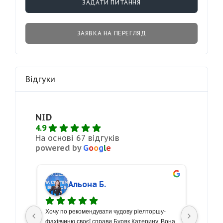
ЗАДАТИ ПИТАННЯ
ЗАЯВКА НА ПЕРЕГЛЯД
Відгуки
NID
4.9
На основі 67 відгуків
powered by
G
o
o
g
l
e
Альона Б.
сті 
Хочу по рекомендувати чудову ріелторшу- 
З велик
кремо 
фахівчиню своєї справи Буряк Катерину. Вона 
щиру по