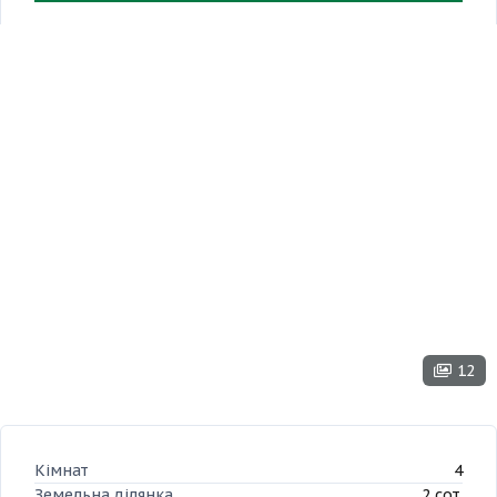
12
Кімнат
4
Земельна ділянка
2 сот.