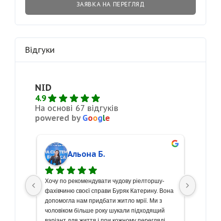
ЗАЯВКА НА ПЕРЕГЛЯД
Відгуки
NID
4.9
На основі 67 відгуків
powered by
G
o
o
g
l
e
Альона Б.
сті 
Хочу по рекомендувати чудову ріелторшу- 
З велик
кремо 
фахівчиню своєї справи Буряк Катерину. Вона 
щиру по
боту! 
допомогла нам придбати житло мрії. Ми з 
чудову 
же 
чоловіком більше року шукали підходящий 
Весь пр
риємно 
варіант для життя і при кожному перегляді 
вищому 