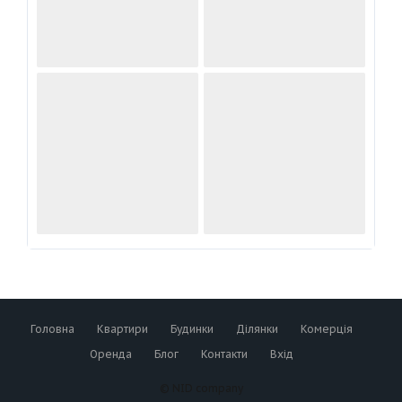
Яну як 
людину.
Головна
Квартири
Будинки
Ділянки
Комерція
Оренда
Блог
Контакти
Вхід
© NID company