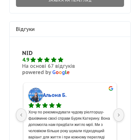
ЗАЯВКА НА ПЕРЕГЛЯД
Відгуки
NID
4.9
На основі 67 відгуків
powered by
G
o
o
g
l
e
Альона Б.
сті 
Хочу по рекомендувати чудову ріелторшу- 
З велик
кремо 
фахівчиню своєї справи Буряк Катерину. Вона 
щиру по
боту! 
допомогла нам придбати житло мрії. Ми з 
чудову 
же 
чоловіком більше року шукали підходящий 
Весь пр
риємно 
варіант для життя і при кожному перегляді 
вищому 