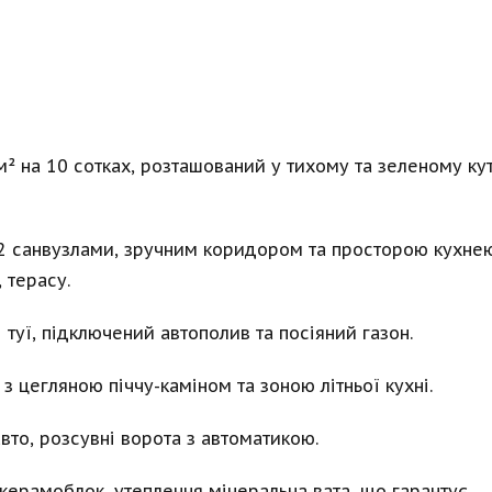
 на 10 сотках, розташований у тихому та зеленому ку
 2 санвузлами, зручним коридором та просторою кухне
Татьяна Ч.
 терасу.
Рекомендую агенцію NID — 
Хочу щи
 туї, підключений автополив та посіяний газон.
це команда справжніх 
агенції 
професіоналів, які знаходять 
Company
з цегляною піччу-каміном та зоною літньої кухні.
індивідуальний підхід до 
роботу! 
кожного свого клієнта. Перед 
подякува
вто, розсувні ворота з автоматикою.
нами стояло непросте 
її робот
завдання, але завдяки 
Ірпені б
злагодженій роботі 
швидко т
 керамоблок, утеплення мінеральна вата, що гарантує