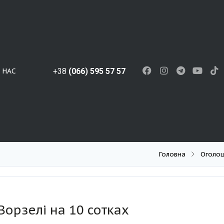
 НАС
+38
(066) 595 57 57
Головна
Оголо
орзелі на 10 сотках