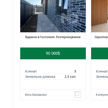
Будинок в Гостомелі. Розтермінування
Однопов
90 000$
Кімнат
3
Кімнат
Земельна ділянка
2,5 сот.
Земель
Вита Балашова
Катерин