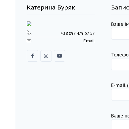
Катерина Буряк
Запис
Ваше ім
+38 097 479 57 57
Email
Телефо
Е-mail 
Ваше п