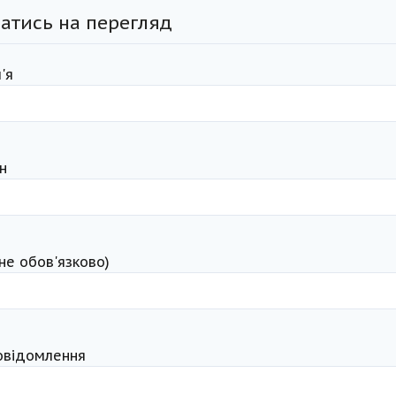
атись на перегляд
'я
н
(не обов'язково)
овідомлення