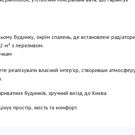
менеджера, ми успішно 
умовах.
здійснили продаж і 
вразив  
одночасно купівлю 
підхід, у
нерухомості у доволі 
вміння п
короткий термін. Бажаю 
операти
вашій компанії подальшого 
питання 
сьому будинку, окрім спалень, де встановлені радіатори
розвитку та процвітання!
Усі етап
2 м³ з переливом.
документ
угоди —
очкам
клопотів
мене.Ре
те реалізувати власний інтер’єр, створивши атмосферу
NID всім,
оператив
.
приватних будинків, зручний виїзд до Києва.
інує простір, якість та комфорт.