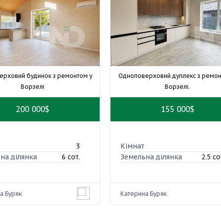
ерховий будинок з ремонтом у
Одноповерховий дуплекс з ремон
Ворзелі
Ворзелі.
200 000$
155 000$
3
Кімнат
на ділянка
6 сот.
Земельна ділянка
2.5 со
а Буряк
Катерина Буряк