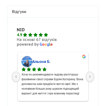
Відгуки
NID
4.9
На основі 67 відгуків
powered by
G
o
o
g
l
e
Альона Б.
сті 
Хочу по рекомендувати чудову ріелторшу- 
З велик
кремо 
фахівчиню своєї справи Буряк Катерину. Вона 
щиру по
боту! 
допомогла нам придбати житло мрії. Ми з 
чудову 
же 
чоловіком більше року шукали підходящий 
Весь пр
риємно 
варіант для життя і при кожному перегляді 
вищому 
ь до 
знайомились з новими рієлторами, але 
проведе
ивно 
Катерина єдина з десятків хто змогла 
наше жи